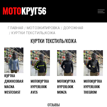
Перейти
Навигация
к
МОТО
КРУГ56
Основная
основному
навигация
содержанию
Строка
ГЛАВНАЯ
МОТОЭКИПИРОВКА
ДОРОЖНАЯ
КУРТКИ ТЕКСТИЛЬ/КОЖА
навигации
КУРТКИ ТЕКСТИЛЬ/КОЖА
КУРТКА
ДЖИНСОВАЯ
МОТОКУРТКА
МОТОКУРТКА
МОТОКУРТКА
MACNA
HYPERLOOK
HYPERLOOK
HYPERLOOK
WESTCOAST
AVES
MONZA
THEGROM
ОТЗЫВЫ