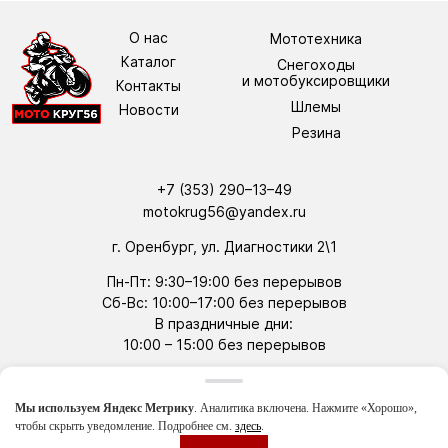
О нас
Мототехника
Каталог
Снегоходы
и мотобуксировщики
Контакты
Шлемы
Новости
Резина
+7 (353) 290–13–49
motokrug56@yandex.ru
г. Оренбург, ул. Диагностики 2\1
Пн-Пт: 9:30–19:00 без перерывов
Сб-Вс: 10:00–17:00 без перерывов
В праздничные дни:
10:00 –
15:00 без перерывов
tg
wa
Мы используем Яндекс Метрику
. Аналитика включена. Нажмите «Хорошо»,
Политика конфиденциальности
чтобы скрыть уведомление. Подробнее см.
здесь
.
Студия WEBVESTA
Артем