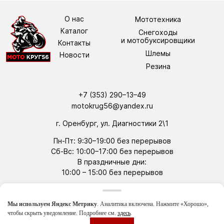
О нас
Мототехника
Каталог
Снегоходы
и мотобуксировщики
Контакты
Шлемы
Новости
Резина
+7 (353) 290–13–49
motokrug56@yandex.ru
г. Оренбург, ул. Диагностики 2\1
Пн-Пт: 9:30–19:00 без перерывов
Сб-Вс: 10:00–17:00 без перерывов
В праздничные дни:
10:00 –
15:00 без перерывов
tg
wa
Мы используем Яндекс Метрику
. Аналитика включена. Нажмите «Хорошо»,
Политика конфиденциальности
чтобы скрыть уведомление. Подробнее см.
здесь
.
Студия WEBVESTA
Артем