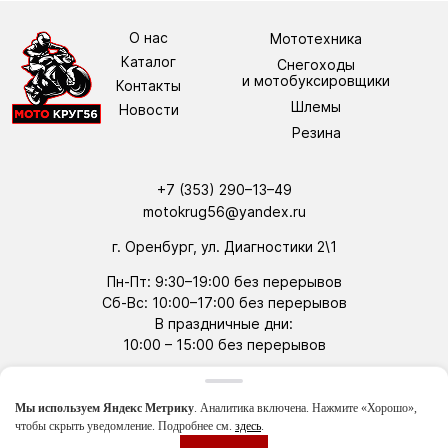
О нас
Мототехника
Каталог
Снегоходы
и мотобуксировщики
Контакты
Шлемы
Новости
Резина
+7 (353) 290–13–49
motokrug56@yandex.ru
г. Оренбург, ул. Диагностики 2\1
Пн-Пт: 9:30–19:00 без перерывов
Сб-Вс: 10:00–17:00 без перерывов
В праздничные дни:
10:00 –
15:00 без перерывов
tg
wa
Мы используем Яндекс Метрику
. Аналитика включена. Нажмите «Хорошо»,
Политика конфиденциальности
чтобы скрыть уведомление. Подробнее см.
здесь
.
Студия WEBVESTA
Артем