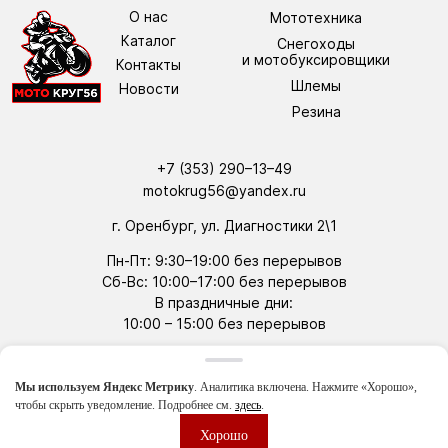
О нас
Мототехника
Каталог
Снегоходы
и мотобуксировщики
Контакты
Шлемы
Новости
Резина
+7 (353) 290–13–49
motokrug56@yandex.ru
г. Оренбург, ул. Диагностики 2\1
Пн-Пт: 9:30–19:00 без перерывов
Сб-Вс: 10:00–17:00 без перерывов
В праздничные дни:
10:00 –
15:00 без перерывов
tg
wa
Мы используем Яндекс Метрику
. Аналитика включена. Нажмите «Хорошо»,
Политика конфиденциальности
чтобы скрыть уведомление. Подробнее см.
здесь
.
Студия WEBVESTA
Артем
Хорошо
Менеджер
© Все права защищены | 2026