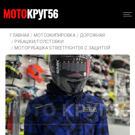
Перейти
Навигация
к
МОТО
КРУГ56
Основная
основному
навигация
содержанию
Строка
ГЛАВНАЯ
МОТОЭКИПИРОВКА
ДОРОЖНАЯ
РУБАШКИ/ТОЛСТОВКИ
навигации
МОТОРУБАШКА STREETFIGHTER С ЗАЩИТОЙ