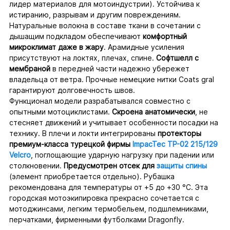
лидер материалов для мотоиндустрии). Устойчива к
истиранию, разрывам и другим повреждениям.
Натуральные волокна в составе ткани в сочетании с
дышащим подкладом обеспечивают
комфортный
микроклимат даже в жару
. Арамидные усиления
присутствуют на локтях, плечах, спине.
Софтшелл с
мембраной
в передней части надежно убережет
владельца от ветра. Прочные немецкие нитки Coats gral
гарантируют долговечность швов.
Функционал модели разрабатывался совместно с
опытными мотоциклистами.
Скроена анатомически
, не
стесняет движений и учитывает особенности посадки на
технику. В плечи и локти интегрированы
протекторы
премиум-класса турецкой фирмы
ImpacTec TP-02 215/129
Velcro
, поглощающие ударную нагрузку при падении или
столкновении.
Предусмотрен отсек для
защиты спины
(элемент приобретается отдельно). Рубашка
рекомендована для температуры от +5 до +30 °С. Эта
городская мотоэкипировка прекрасно сочетается с
мотоджинсами, легким термобельем, подшлемниками,
перчатками, фирменными футболками Dragonfly.