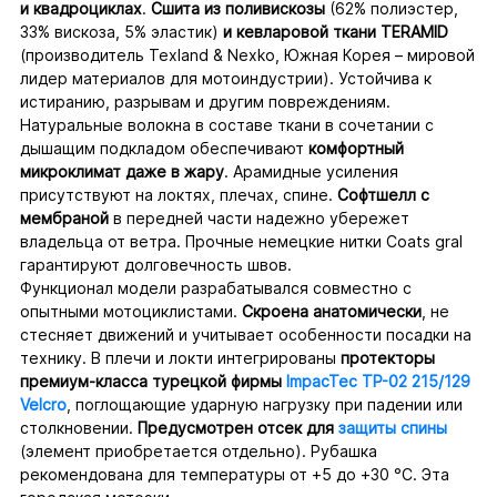
и квадроциклах
.
Сшита из поливискозы
(62% полиэстер,
33% вискоза, 5% эластик)
и кевларовой ткани TERAMID
(производитель Texland & Nexko, Южная Корея – мировой
лидер материалов для мотоиндустрии). Устойчива к
истиранию, разрывам и другим повреждениям.
Натуральные волокна в составе ткани в сочетании с
дышащим подкладом обеспечивают
комфортный
микроклимат даже в жару
. Арамидные усиления
присутствуют на локтях, плечах, спине.
Софтшелл с
мембраной
в передней части надежно убережет
владельца от ветра. Прочные немецкие нитки Coats gral
гарантируют долговечность швов.
Функционал модели разрабатывался совместно с
опытными мотоциклистами.
Скроена анатомически
, не
стесняет движений и учитывает особенности посадки на
технику. В плечи и локти интегрированы
протекторы
премиум-класса турецкой фирмы
ImpacTec TP-02 215/129
Velcro
, поглощающие ударную нагрузку при падении или
столкновении.
Предусмотрен отсек для
защиты спины
(элемент приобретается отдельно). Рубашка
рекомендована для температуры от +5 до +30 °С. Эта