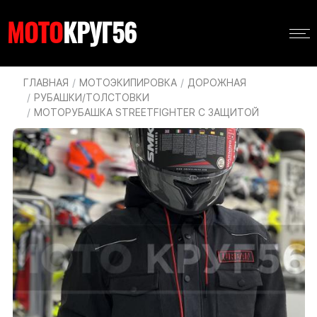
Перейти
Навигация
к
МОТО
КРУГ56
Основная
основному
навигация
содержанию
Строка
ГЛАВНАЯ
МОТОЭКИПИРОВКА
ДОРОЖНАЯ
РУБАШКИ/ТОЛСТОВКИ
навигации
МОТОРУБАШКА STREETFIGHTER С ЗАЩИТОЙ